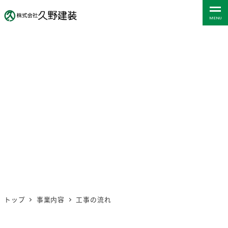
メ
MENU
イ
ン
コ
ン
テ
ン
ツ
工事の流れ
へ
移
動
トップ
事業内容
工事の流れ